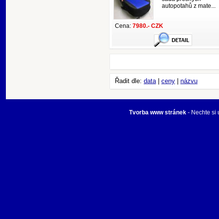
autopotahů z mate...
Cena:
7980.- CZK
Řadit dle:
data
|
ceny
|
názvu
Tvorba www stránek
- Nechte si 