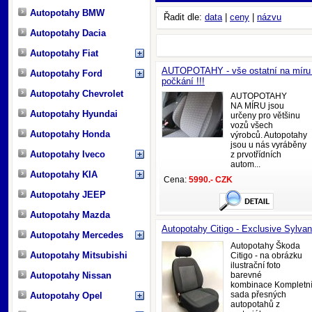
Autopotahy BMW
Řadit dle:
data
|
ceny
|
názvu
Autopotahy Dacia
Autopotahy Fiat
AUTOPOTAHY - vše ostatní na míru
Autopotahy Ford
počkání !!!
Autopotahy Chevrolet
AUTOPOTAHY
NA MÍRU jsou
Autopotahy Hyundai
určeny pro většinu
vozů všech
Autopotahy Honda
výrobců. Autopotahy
jsou u nás vyráběny
Autopotahy Iveco
z prvotřídních
autom...
Autopotahy KIA
Cena:
5990.- CZK
Autopotahy JEEP
Autopotahy Mazda
Autopotahy Citigo - Exclusive Sylva
Autopotahy Mercedes
Autopotahy Škoda
Autopotahy Mitsubishi
Citigo - na obrázku
ilustrační foto
Autopotahy Nissan
barevné
kombinace Kompletn
sada přesných
Autopotahy Opel
autopotahů z