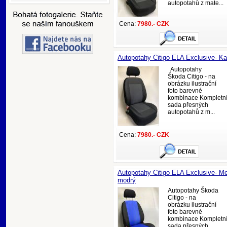
autopotahů z mate...
Cena:
7980.- CZK
Autopotahy Citigo ELA Exclusive- Ka
Autopotahy
Škoda Citigo - na
obrázku ilustrační
foto barevné
kombinace Kompletn
sada přesných
autopotahů z m...
Cena:
7980.- CZK
Autopotahy Citigo ELA Exclusive- Me
modrý
Autopotahy Škoda
Citigo - na
obrázku ilustrační
foto barevné
kombinace Kompletn
sada přesných