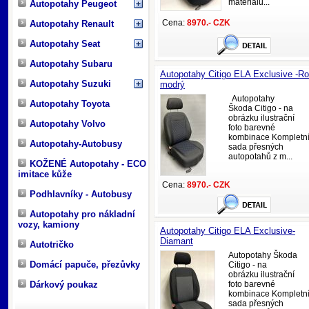
materiálu...
Autopotahy Peugeot
Cena:
8970.- CZK
Autopotahy Renault
Autopotahy Seat
Autopotahy Subaru
Autopotahy Citigo ELA Exclusive -Ro
Autopotahy Suzuki
modrý
Autopotahy
Autopotahy Toyota
Škoda Citigo - na
obrázku ilustrační
Autopotahy Volvo
foto barevné
kombinace Kompletn
Autopotahy-Autobusy
sada přesných
autopotahů z m...
KOŽENÉ Autopotahy - ECO
imitace kůže
Cena:
8970.- CZK
Podhlavníky - Autobusy
Autopotahy pro nákladní
vozy, kamiony
Autopotahy Citigo ELA Exclusive-
Diamant
Autotričko
Autopotahy Škoda
Domácí papuče, přezůvky
Citigo - na
obrázku ilustrační
Dárkový poukaz
foto barevné
kombinace Kompletn
sada přesných